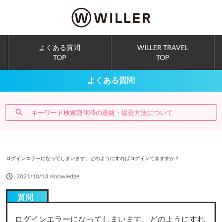
ナ
メ
ビ
イ
ゲ
ン
ー
コ
シ
ン
よくある質問
WILLER TRAVEL
ョ
テ
TOP
TOP
ン
ン
へ
ツ
ス
へ
よくある質問
キ
ス
ッ
キ
プ
ッ
プ
ログインエラーになってしまいます。どのようにすればログインできますか？
2021/10/13
Knowledge
質問
ログインエラーになってしまいます。どのようにすれ